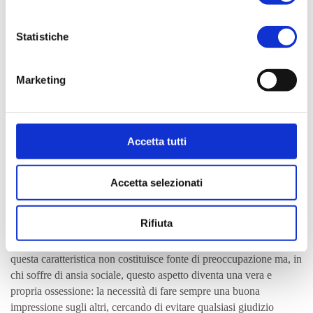
Statistiche
Marketing
Accetta tutti
Accetta selezionati
Rifiuta
In quanto esseri intrinsecamente sociali abbiamo un costante e
naturale bisogno di approvazione da parte degli altri; di per sé
questa caratteristica non costituisce fonte di preoccupazione ma, in
chi soffre di ansia sociale, questo aspetto diventa una vera e
propria ossessione: la necessità di fare sempre una buona
impressione sugli altri, cercando di evitare qualsiasi giudizio