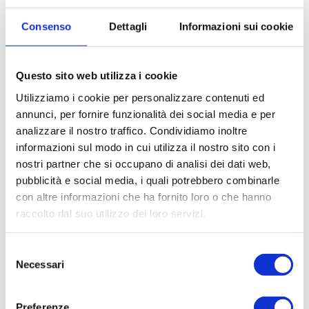
Consenso
Dettagli
Informazioni sui cookie
Questo sito web utilizza i cookie
Utilizziamo i cookie per personalizzare contenuti ed
L’etimologia del termine “schizofrenia” deriva dal greco
σχιζο
-
annunci, per fornire funzionalità dei social media e per
derivante dal verbo
σχίζω
ossia "
fendere
,
scindere
,
separare
" e da
analizzare il nostro traffico. Condividiamo inoltre
-phrenie
ossia
-frenia
(
-
ϕρενία
, connesso a
ϕρήν
ϕρενός
che
informazioni sul modo in cui utilizza il nostro sito con i
significa "
mente
"); letteralmente "mente divisa".
nostri partner che si occupano di analisi dei dati web,
pubblicità e social media, i quali potrebbero combinarle
È luogo comune vedere lo schizofrenico come il classico matto,
con altre informazioni che ha fornito loro o che hanno
che sente le voci e ha le allucinazioni. Ma di cosa parliamo
raccolto dal suo utilizzo dei loro servizi.
esattamente con il termine schizofrenia?
Selezione
Il mondo schizofrenico non è un mondo totalmente lontano dal
Necessari
del
cosiddetto “mondo normale”: è una soluzione di emergenza che la
consenso
persona che si ammala di schizofrenia ha trovato per sopravvivere.
Quando il mondo perde il senso di ovvietà che lo caratterizza,
Preferenze