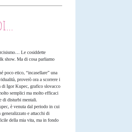
...
narcisismo… Le cosiddette
 talk show. Ma di cosa parliamo
é poco etico, “incasellare” una
idualità, proverò ora a scorrere i
a di Igor Kupec, grafico slovacco
olto semplici ma molto efficaci
e di disturbi mentali.
upec, è venuta dal periodo in cui
 generalizzato e attacchi di
icile della mia vita, ma in fondo