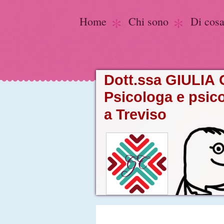
Home
Chi sono
Di cos
Dott.ssa GIULI
Psicologa e psic
a Treviso